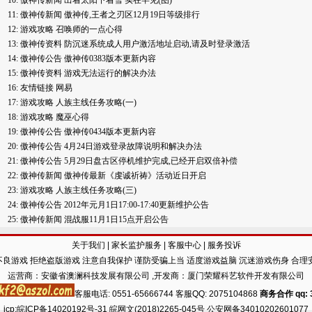
10:
傲神传新闻
出着太阳下着雪 实在罕见(图)
11:
傲神传新闻
傲神传,王者之刃区12月19日等级排行
12:
游戏攻略
召唤师的一点心得
13:
傲神传资料
防沉迷系统成人用户激活地址启动,请及时登录激活
14:
傲神传公告
傲神传0383版本更新内容
15:
傲神传资料
游戏无法运行的解决办法
16:
友情链接
网易
17:
游戏攻略
人族主线任务攻略(一)
18:
游戏攻略
魔巫心得
19:
傲神传公告
傲神传0434版本更新内容
20:
傲神传公告
4月24日游戏登录故障说明和解决办法
21:
傲神传公告
5月29日盘古区停机维护完成,已经开启双倍补偿
22:
傲神传新闻
傲神传最新《虔诚祈祷》活动近日开启
23:
游戏攻略
人族主线任务攻略(三)
24:
傲神传公告
2012年元月1日17:00-17:40更新维护公告
25:
傲神传新闻
混战服11月1日15点开启公告
关于我们
|
家长监护服务
|
客服中心
|
服务投诉
良游戏 拒绝盗版游戏 注意自我保护 谨防受骗上当 适度游戏益脑 沉迷游戏伤身 合理
运营商：安徽省澳澜科技发展有限公司 ,开发商：厦门荣耀科艺软件开发有限公司
客服电话: 0551-65666744 客服QQ: 2075104868
商务合作 qq: 3
icp:
皖ICP备14020192号-31
皖网文(2018)2265-045号 公安网备34010202601077