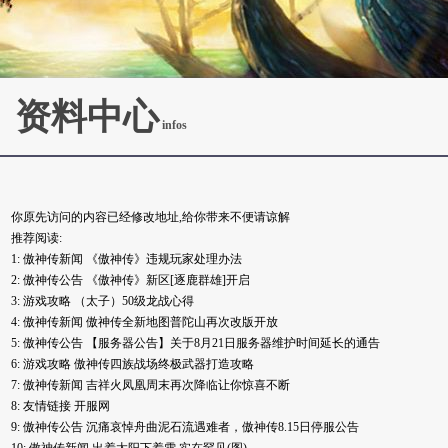
资料中心
infos
你原先访问的内容已经修改地址,给你带来不便请谅解
推荐阅读:
1:
傲神传新闻
《傲神传》违规玩家处理办法
2:
傲神传公告
《傲神传》新区[逐鹿群雄]开启
3:
游戏攻略
（太子）50级龙战心得
4:
傲神传新闻
傲神传全新地图普陀山再次改版开放
5:
傲神传公告
【服务器公告】关于8月21日服务器维护时间延长的通告
6:
游戏攻略
傲神传四族战场终极武器打造攻略
7:
傲神传新闻
吉祥火凤凰周末再次降临让你惊喜不断
8:
友情链接
开服网
9:
傲神传公告
沉痛哀悼舟曲泥石流遇难者，傲神传8.15日停服公告